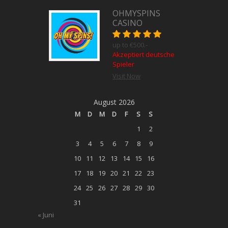
OHMYSPINS
CASINO
up to €500.-
Akzeptiert deutsche
Spieler
Visit Now
August 2026
M
D
M
D
F
S
S
1
2
3
4
5
6
7
8
9
10
11
12
13
14
15
16
17
18
19
20
21
22
23
24
25
26
27
28
29
30
31
« Juni