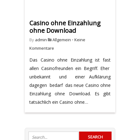
Casino ohne Einzahlung
ohne Download
By
admin
Allgemein
•
Keine
Kommentare
Das Casino ohne Einzahlung ist fast
allen Casinofreunden ein Begriff. Eher
unbekannt und einer Aufklärung
dagegen bedarf das neue Casino ohne
Einzahlung ohne Download. Es gibt
tatsächlich ein Casino ohne…