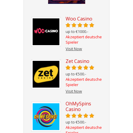
Woo Casino
up to €1000.-
Akzeptiert deutsche
Spieler
Visit Now
Zet Casino
up to €500.-
Akzeptiert deutsche
Spieler
Visit Now
OhMySpins
Casino
up to €500.-
Akzeptiert deutsche
Spieler