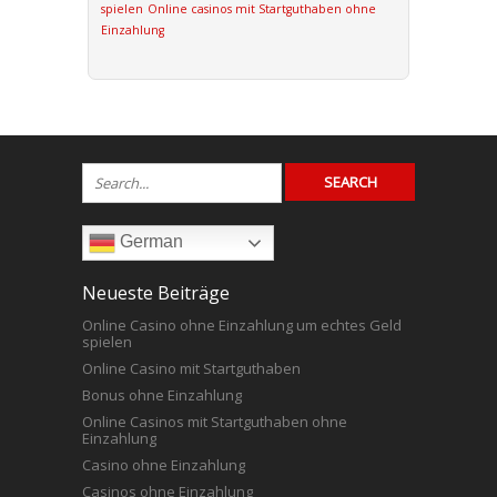
spielen
Online casinos mit Startguthaben ohne
Einzahlung
German
Neueste Beiträge
Online Casino ohne Einzahlung um echtes Geld
spielen
Online Casino mit Startguthaben
Bonus ohne Einzahlung
Online Casinos mit Startguthaben ohne
Einzahlung
Casino ohne Einzahlung
Casinos ohne Einzahlung