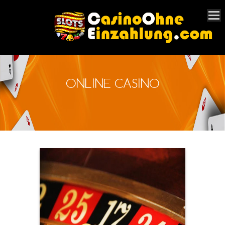
ONLINE CASINO