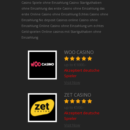
Casino Spiele ohne Einzahlung
Casino Startguthaben
ohne Einzahlung
das erste Casino ohne Einzahlung
das
erste Online Casino ohne Einzahlung
Echtes Casino ohne
Einzahlung
No deposit Casinos
online Casino ohne
Einzahlung
Online Casino ohne Einzahlung um echtes
Geld spielen
Online casinos mit Startguthaben ohne
Einzahlung
WOO CASINO
up to €1000.-
Akzeptiert deutsche
Spieler
Visit Now
ZET CASINO
up to €500.-
Akzeptiert deutsche
Spieler
Visit Now